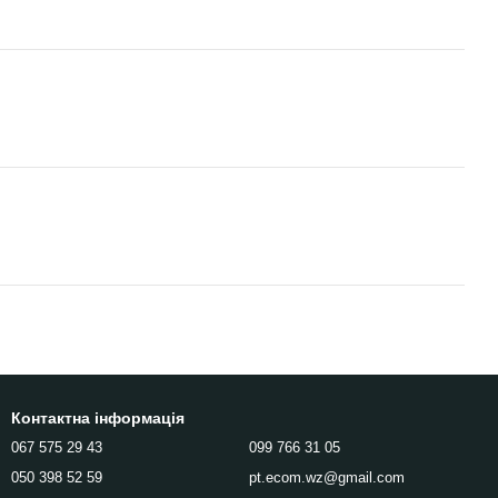
Контактна інформація
067 575 29 43
099 766 31 05
050 398 52 59
pt.ecom.wz@gmail.com