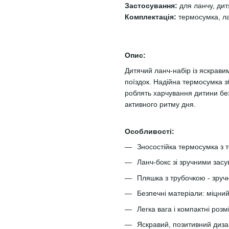
Застосування:
для ланчу, ди
Комплектація:
термосумка, ла
Опис:
Дитячий ланч-набір із яскрави
поїздок. Надійна термосумка зб
роблять харчування дитини бе
активного ритму дня.
Особливості:
Зносостійка термосумка з
Ланч-бокс зі зручними засу
Пляшка з трубочкою - зручн
Безпечні матеріали: міцний
Легка вага і компактні розм
Яскравий, позитивний диза