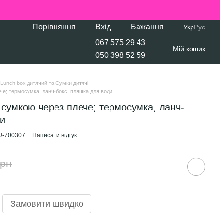
Порівняння
Вхід
Бажання
Укр
Рус
067 575 29 43
Мій кошик
050 398 52 59
Lunch box дитячий та Сумки дитячі
ече; термосумка, ланч-бокс, пляшка для води
з сумкою через плече; термосумка, ланч-
ди
U-700307
Написати відгук
грн
Замовити швидко