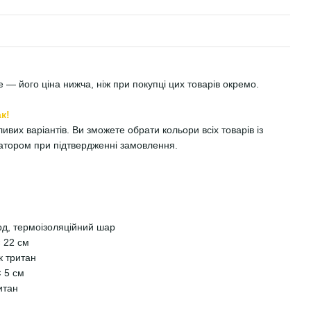
 — його ціна нижча, ніж при покупці цих товарів окремо.
к!
вих варіантів. Ви зможете обрати кольори всіх товарів із
ратором при підтвердженні замовлення.
д, термоізоляційний шар
× 22 см
к тритан
× 5 см
итан