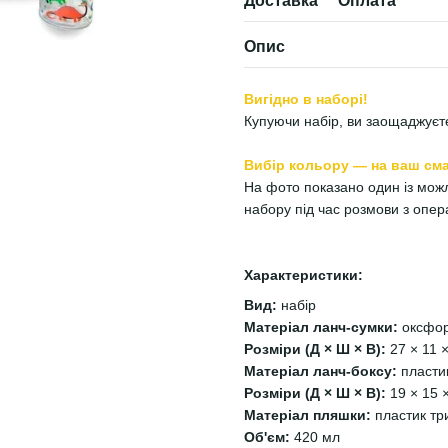
Доставка
Оплата
Опис
Вигідно в наборі!
Купуючи набір, ви заощаджуєте
Вибір кольору — на ваш сма
На фото показано один із можли
набору під час розмови з опе
Характеристики:
Вид:
набір
Матеріал ланч-сумки:
оксфор
Розміри (Д × Ш × В):
27 × 11 
Матеріал ланч-боксу:
пласти
Розміри (Д × Ш × В):
19 × 15 
Матеріал пляшки:
пластик тр
Об'єм:
420 мл