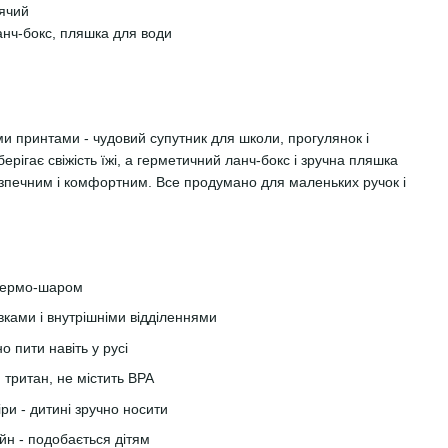
тячий
нч-бокс, пляшка для води
ми принтами - чудовий супутник для школи, прогулянок і
ерігає свіжість їжі, а герметичний ланч-бокс і зручна пляшка
зпечним і комфортним. Все продумано для маленьких ручок і
 термо-шаром
вками і внутрішніми відділеннями
о пити навіть у русі
 тритан, не містить BPA
іри - дитині зручно носити
йн - подобається дітям