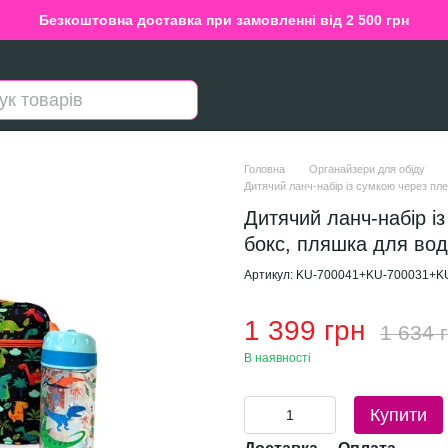
Безкоштовна доставка при замовленні від 2 500 грн
Головна
Органайзери для обіду
Дитячий ланч-набір із сумкою через пл
Дитячий ланч-набір і
бокс, пляшка для во
Артикул: KU-700041+KU-700031+K
1 399 грн
1 634 
В наявності
Купити