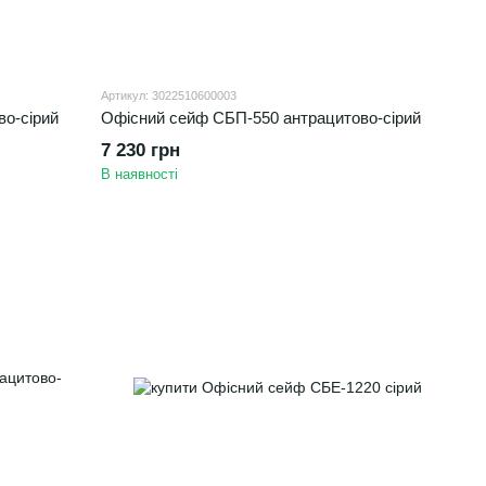
Артикул: 3022510600003
о-сірий
Офісний сейф CБП-550 антрацитово-сірий
7 230 грн
В наявності