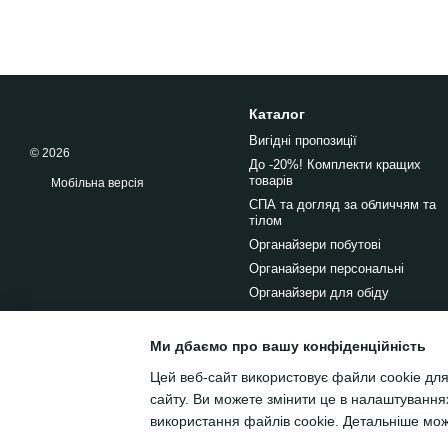
Каталог
Вигідні пропозиції
© 2026
До -20%! Комплекти кращих
товарів
Мобільна версія
СПА та догляд за обличчям та
тілом
Органайзери побутові
Органайзери персональні
Органайзери для обіду
Ми дбаємо про вашу конфіденційність
Цей веб-сайт використовує файли cookie для
сайту. Ви можете змінити це в налаштування
використання файлів cookie. Детальніше мо
Інтернет-магазин створений з
Хорошоп