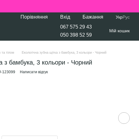
Порівняння
Вхід
Бажання
Укр
Рус
067 575 29 43
Мій кошик
050 398 52 59
 та тілом
Екологічна зубна щітка з бамбука, 3 кольори - Чорний
а з бамбука, 3 кольори - Чорний
U-123099
Написати відгук