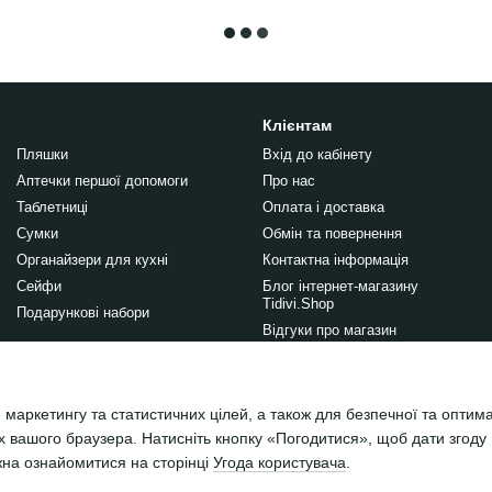
Клієнтам
Пляшки
Вхід до кабінету
Аптечки першої допомоги
Про нас
Таблетниці
Оплата і доставка
Сумки
Обмін та повернення
Органайзери для кухні
Контактна інформація
Сейфи
Блог інтернет-магазину
Tidivi.Shop
Подарункові набори
Відгуки про магазин
Правила публікації відгуків на
сайті
 маркетингу та статистичних цілей, а також для безпечної та оптим
Ми в соцмережах
х вашого браузера. Натисніть кнопку «Погодитися», щоб дати згоду
жна ознайомитися на сторінці
Угода користувача
.