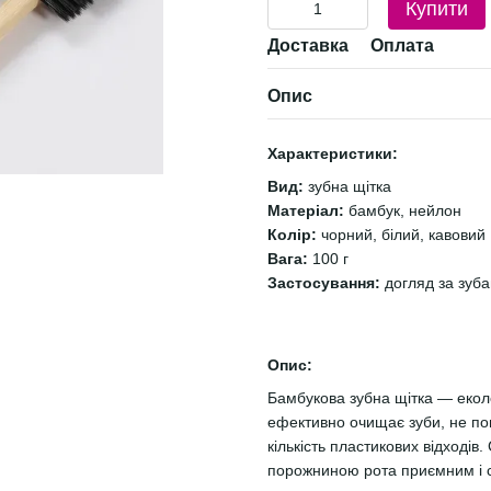
Купити
Доставка
Оплата
Опис
Характеристики:
Вид:
зубна щітка
Матеріал:
бамбук, нейлон
Колір:
чорний, білий, кавовий
Вага:
100 г
Застосування:
догляд за зуб
Опис:
Бамбукова зубна щітка — екол
ефективно очищає зуби, не п
кількість пластикових відходів
порожниною рота приємним і 