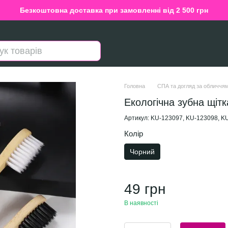
Безкоштовна доставка при замовленні від 2 500 грн
Головна
СПА та догляд за обличчям
Екологічна зубна щітк
Артикул: KU-123097, KU-123098, K
Колір
Чорний
49 грн
В наявності