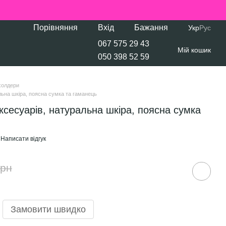
Порівняння
Вхід
Бажання
Укр
Рус
067 575 29 43
Мій кошик
050 398 52 59
холдери
льна шкіра, поясна сумка та гаманець
ксесуарів, натуральна шкіра, поясна сумка
Написати відгук
грн
Замовити швидко