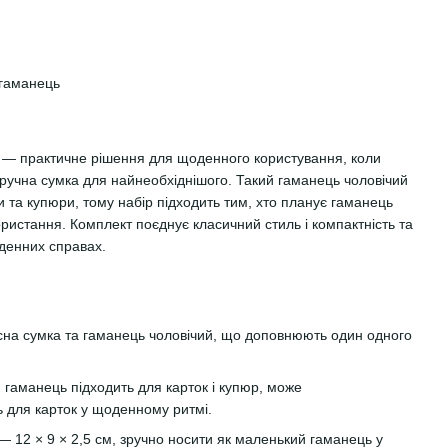
 гаманець
в — практичне рішення для щоденного користування, коли
 зручна сумка для найнеобхіднішого. Такий гаманець чоловічий
 та купюри, тому набір підходить тим, хто планує гаманець
ристання. Комплект поєднує класичний стиль і компактність та
оденних справах.
сна сумка та гаманець чоловічий, що доповнюють один одного
гаманець підходить для карток і купюр, може
ь для карток у щоденному ритмі.
 12 × 9 × 2,5 см, зручно носити як маленький гаманець у