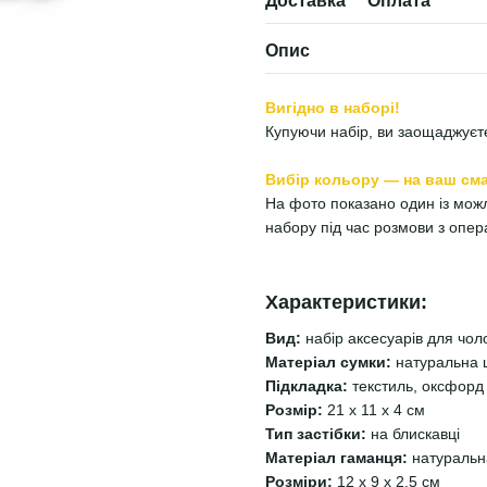
Доставка
Оплата
Опис
Вигідно в наборі!
Купуючи набір, ви заощаджуєте
Вибір кольору — на ваш сма
На фото показано один із можли
набору під час розмови з опе
Характеристики:
Вид:
набір аксесуарів для чоло
Матеріал сумки:
натуральна 
Підкладка:
текстиль, оксфорд
Розмір:
21 х 11 х 4 см
Тип застібки:
на блискавці
Матеріал гаманця:
натуральн
Розміри:
12 х 9 х 2.5 см