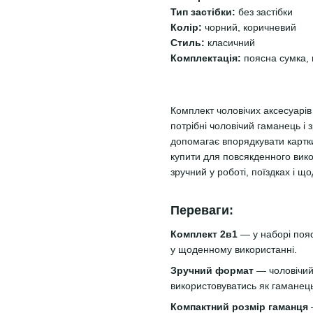
Тип застібки:
без застібки
Колір:
чорний, коричневий
Стиль:
класичний
Комплектація:
поясна сумка,
Комплект чоловічих аксесуарі
потрібні чоловічий гаманець і
допомагає впорядкувати картки
купити для повсякденного вико
зручний у роботі, поїздках і щ
Переваги:
Комплект 2в1
— у наборі поя
у щоденному використанні.
Зручний формат
— чоловічий 
використовуватись як гаманец
Компактний розмір гаманця
—