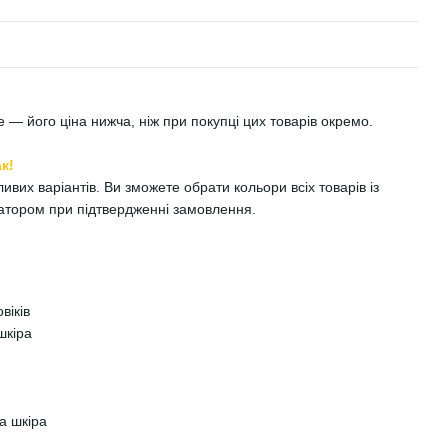
 — його ціна нижча, ніж при покупці цих товарів окремо.
к!
вих варіантів. Ви зможете обрати кольори всіх товарів із
ратором при підтвердженні замовлення.
віків
шкіра
а шкіра