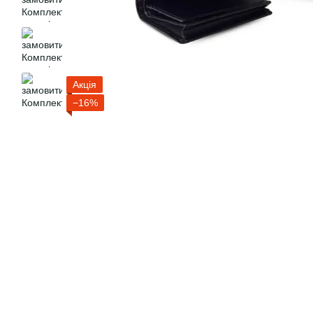
Акція
−16%