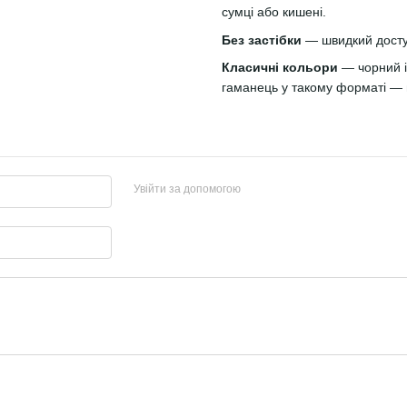
сумці або кишені.
Без застібки
— швидкий доступ
Класичні кольори
— чорний і
гаманець у такому форматі — 
Увійти за допомогою