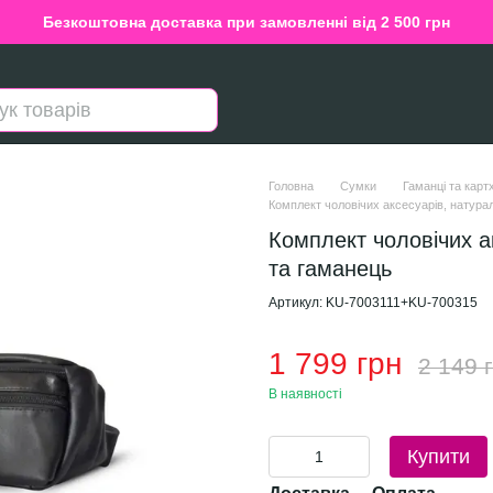
Безкоштовна доставка при замовленні від 2 500 грн
Головна
Сумки
Гаманці та карт
Комплект чоловічих аксесуарів, натура
Комплект чоловічих а
та гаманець
Артикул: KU-7003111+KU-700315
1 799 грн
2 149 
В наявності
Купити