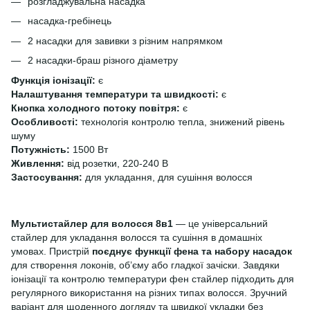
розгладжувальна насадка
насадка-гребінець
2 насадки для завивки з різним напрямком
2 насадки-браш різного діаметру
Функція іонізації:
є
Налаштування температури та швидкості:
є
Кнопка холодного потоку повітря:
є
Особливості:
технологія контролю тепла, знижений рівень
шуму
Потужність:
1500 Вт
Живлення:
від розетки, 220-240 В
Застосування:
для укладання, для сушіння волосся
Мультистайлер для волосся 8в1
— це універсальний
стайлер для укладання волосся та сушіння в домашніх
умовах. Пристрій
поєднує функції фена та набору насадок
для створення локонів, об’єму або гладкої зачіски. Завдяки
іонізації та контролю температури фен стайлер підходить для
регулярного використання на різних типах волосся. Зручний
варіант для щоденного догляду та швидкої укладки без