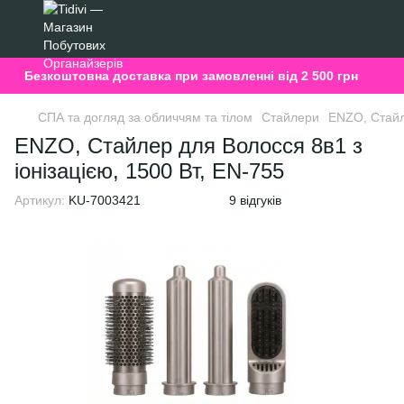
Безкоштовна доставка при замовленні від 2 500 грн
СПА та догляд за обличчям та тілом
Стайлери
ENZO, Стайле
ENZO, Стайлер для Волосся 8в1 з
іонізацією, 1500 Вт, EN-755
Артикул:
KU-7003421
9 відгуків