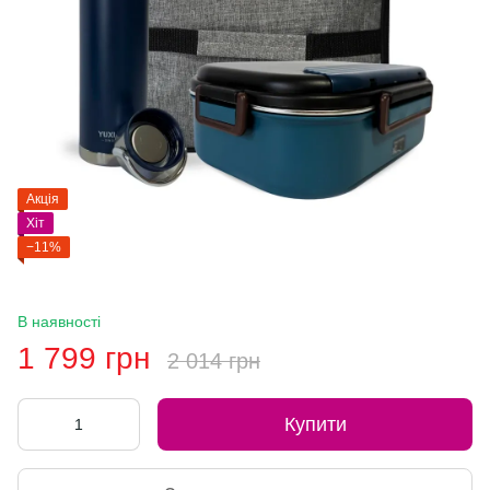
Акція
Хіт
−11%
В наявності
1 799 грн
2 014 грн
Купити