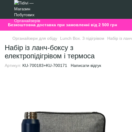
Безкоштовна доставка при замовленні від 2 500 грн
Органайзери для обіду
Lunch Box. З підігрівом
Набір із лан
Набір із ланч-боксу з
електропідігрівом і термоса
Артикул:
KU-700183+KU-700171
Написати відгук