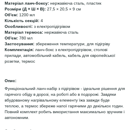
Матеріал ланч-боксу:
нержавіюча сталь, пластик
Розміри (Д × Ш × В):
27,5 × 20,5 × 9 см
Об'єм:
1200 мл
Кількість секцій:
4
Особливості:
з електропідігрівом
Матеріал термоса:
нержавіюча сталь
Об'єм:
780 мл
Застосування:
збереження температури, для підігріву
Комплектація:
ланч-бокс з електропідігрівом, столові
прилади, автомобільний кабель, кабель для європейської
розетки, термос
Опис:
Функціональний ланч-набір з підігрівом - ідеальне рішення для
гарячого обіду в дорозі, на роботі або в подорожі. Завдяки
вбудованому нагрівальному елементу їжа завжди буде
теплою, а термос збереже напої гарячими до декількох годин.
Повний комплект робить використання максимально зручним і
автономним.