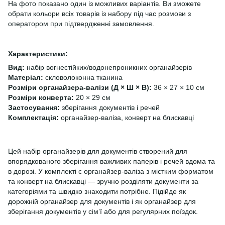
На фото показано один із можливих варіантів. Ви зможете
обрати кольори всіх товарів із набору під час розмови з
оператором при підтвердженні замовлення.
Характеристики:
Вид:
набір вогнестійких/водонепроникних органайзерів
Матеріал:
скловолоконна тканина
Розміри органайзера-валізи (Д × Ш × В):
36 × 27 × 10 см
Розміри конверта:
20 × 29 см
Застосування:
зберігання документів і речей
Комплектація:
органайзер-валіза, конверт на блискавці
Цей набір органайзерів для документів створений для
впорядкованого зберігання важливих паперів і речей вдома та
в дорозі. У комплекті є органайзер-валіза з містким форматом
та конверт на блискавці — зручно розділяти документи за
категоріями та швидко знаходити потрібне. Підійде як
дорожній органайзер для документів і як органайзер для
зберігання документів у сім’ї або для регулярних поїздок.