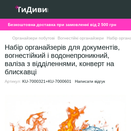
Безкоштовна доставка при замовленні від 2 500 грн
Органайзери побутові
Вогнестійкі органайзери
Набір органа
Набір органайзерів для документів,
вогнестійкий і водонепроникний,
валіза з відділеннями, конверт на
блискавці
Артикул:
KU-7000321+KU-7000601
Написати відгук