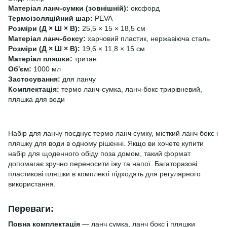
Матеріал ланч-сумки (зовнішній):
оксфорд
Термоізоляційний шар:
PEVA
Розміри (Д × Ш × В):
25,5 × 15 × 18,5 см
Матеріал ланч-боксу:
харчовий пластик, нержавіюча сталь
Розміри (Д × Ш × В):
19,6 × 11,8 × 15 см
Матеріал пляшки:
тритан
Об'єм:
1000 мл
Застосування:
для ланчу
Комплектація:
термо ланч-сумка, ланч-бокс трирівневий,
пляшка для води
Набір для ланчу поєднує термо ланч сумку, місткий ланч бокс і
пляшку для води в одному рішенні. Якщо ви хочете купити
набір для щоденного обіду поза домом, такий формат
допомагає зручно переносити їжу та напої. Багаторазові
пластикові пляшки в комплекті підходять для регулярного
використання.
Переваги:
Повна комплектація
— ланч сумка, ланч бокс і пляшки