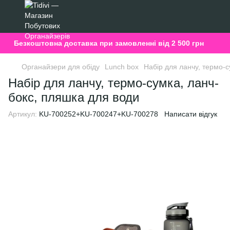
Безкоштовна доставка при замовленні від 2 500 грн
Органайзери для обіду
Lunch box
Набір для ланчу, термо-с
Набір для ланчу, термо-сумка, ланч-
бокс, пляшка для води
Артикул:
KU-700252+KU-700247+KU-700278
Написати відгук