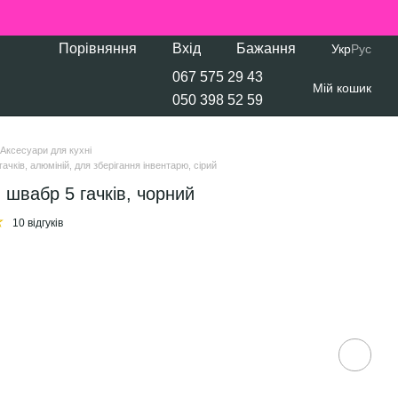
Порівняння
Вхід
Бажання
Укр
Рус
067 575 29 43
Мій кошик
050 398 52 59
Аксесуари для кухні
ачків, алюміній, для зберігання інвентарю, сірий
 швабр 5 гачків, чорний
10 відгуків