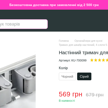
Безкоштовна доставка при замовленні від 2 500 грн
Головна
Органайзери для кухні
Тримач для швабр настінний, 4 слоти 5 г
Настінний тримач для
Артикул: KU-700099
Колір
Чорний
Сірий
569 грн
679 грн
В наявності