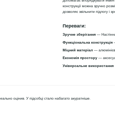
допомагає впорядкувати інвен
конструкції можна зручно розмі
дозволяє звільнити підлогу і з
Переваги:
Зручне зберігання
— Настінни
Функціональна конструкція
—
Міцний матеріал
— алюмінієва
Економія простору
— аксесуар
Універсальне використання
еально оцінив. У підсобці стало набагато акуратніше.