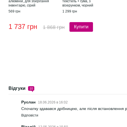
алюміній, для зберігання
текстиль + гума, з
інвентарю, сірий
візерунком, чорний
569 грн
1 299 грн
1 737 грн
1 868 грн
Купити
Відгуки
10
Руслан
18.06.2026 в 16:02
Спочатку здавався дрібницею, але після встановлення р
Відповісти
Віталій