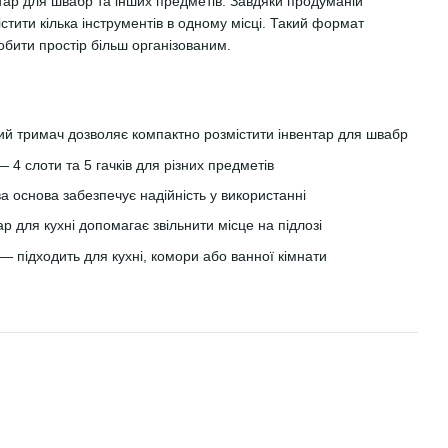
тар для швабр та інших предметів. Завдяки продуманій
стити кілька інструментів в одному місці. Такий формат
робити простір більш організованим.
й тримач дозволяє компактно розмістити інвентар для швабр
 4 слоти та 5 гачків для різних предметів
 основа забезпечує надійність у використанні
 для кухні допомагає звільнити місце на підлозі
— підходить для кухні, комори або ванної кімнати