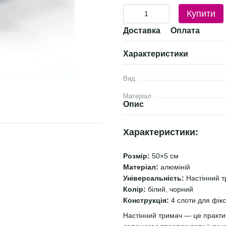
Купити
Доставка
Оплата
Характеристики
Вид
Матеріал
Опис
Характеристики:
Розмір:
50×5 см
Матеріал:
алюміній
Універсальність:
Настінний т
Колір:
білий, чорний
Конструкція:
4 слоти для фікса
Настінний тримач — це практи