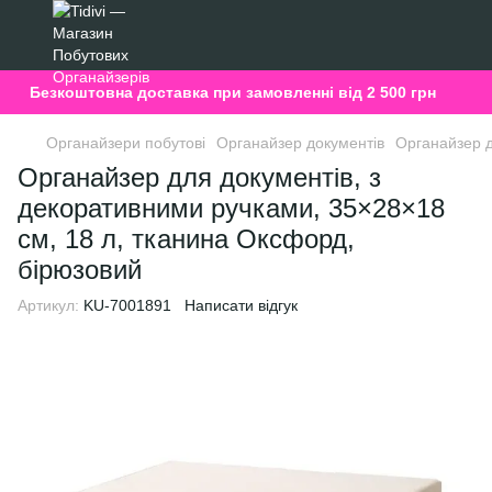
Безкоштовна доставка при замовленні від 2 500 грн
Органайзери побутові
Органайзер документів
Органайзер д
Органайзер для документів, з
декоративними ручками, 35×28×18
см, 18 л, тканина Оксфорд,
бірюзовий
Артикул:
KU-7001891
Написати відгук