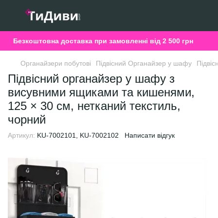
Безкоштовна доставка при замовленні від 2 500 грн
Органайзери побутові
Підвісний Органайзер у шафу
Підвіс
Підвісний органайзер у шафу з
висувними ящиками та кишенями,
125 × 30 см, нетканий текстиль,
чорний
Артикул:
KU-7002101, KU-7002102
Написати відгук