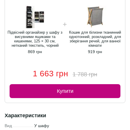
Підвісний органайзер у шафу з
Кошик для білизни тканинний
П
висувними ящиками та
однотонний, розкладний, для
кишенями, 125 × 30 см,
зберігання речей, для ванної
нетканий текстиль, чорний
кімнати
869 грн
919 грн
1 663 грн
1 788 грн
Купити
Характеристики
Вид
У шафу