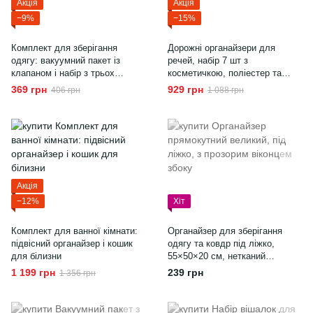
Акція
Акція
−9%
−15%
Комплект для зберігання
Дорожні органайзери для
одягу: вакуумний пакет із
речей, набір 7 шт з
клапаном і набір з трьох
косметичкою, поліестер та
вішалок
нейлон, для подорожей
369 грн
929 грн
406 грн
1 088 грн
Акція
−12%
Хіт
Комплект для ванної кімнати:
Органайзер для зберігання
підвісний органайзер і кошик
одягу та ковдр під ліжко,
для білизни
55×50×20 см, нетканий
матеріал, з прозорим віконцем
1 199 грн
239 грн
1 356 грн