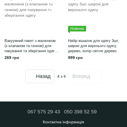
Новинка
Вакуумний пакет з малюнком
Набір вішалок для одягу 3шт,
(з клапаном та гачком) для
широкі для верхнього одягу,
пакування та зберігання одягу;
дерево, колір світле дерево
Розмір M
269 грн
999 грн
Назад
Вперед
4
з 4
067 575 29 43
050 398 52 59
Контактна інформація