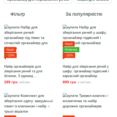
Фільтр
За популярністю
Акція
Акція
Новинка
−10%
−20%
Набір органайзерів для
Набір для зберігання речей у
зберігання речей та для
шафу: органайзер підвісний і
білизни, 3 одиниці,
каркасний органайзер
текстильний
289 грн
899 грн
320 грн
1 119 грн