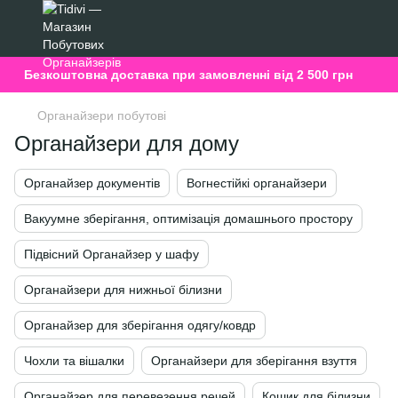
Безкоштовна доставка при замовленні від 2 500 грн
Органайзери побутові
Органайзери для дому
Органайзер документів
Вогнестійкі органайзери
Вакуумне зберігання, оптимізація домашнього простору
Підвісний Органайзер у шафу
Органайзери для нижньої білизни
Органайзер для зберігання одягу/ковдр
Чохли та вішалки
Органайзери для зберігання взуття
Органайзер для перевезення речей
Кошик для білизни