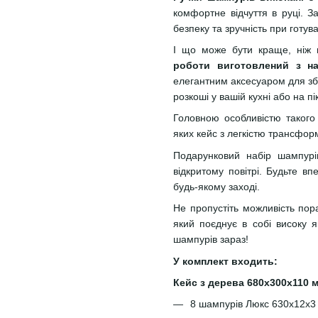
комфортне відчуття в руці. З
безпеку та зручність при готува
І що може бути краще, ніж 
роботи виготовлений з на
елегантним аксесуаром для збе
розкоші у вашій кухні або на пік
Головною особливістю такого
яких кейс з легкістю трансформу
Подарунковий набір шампур
відкритому повітрі. Будьте в
будь-якому заході.
Не пропустіть можливість пор
який поєднує в собі високу я
шампурів зараз!
У комплект входить:
Кейс з дерева 680х300х110 
8 шампурів Люкс 630х12х3