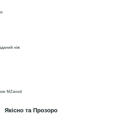
кс
аданий ніж
вкою MZavod
Якісно та Прозоро