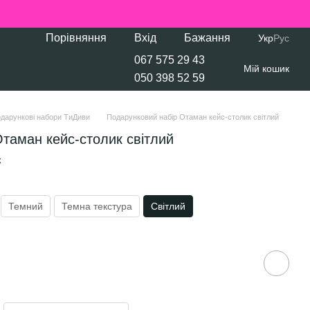
Порівняння
Вхід
Бажання
Укр
Рус
067 575 29 43
Мій кошик
050 398 52 59
дарункові набори ТиДиви
Подарунковий набір Отаман кейс-столик світлий
таман кейс-столик світлий
к
Темний
Темна текстура
Світлий