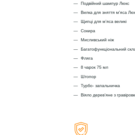
Подвійний шампур Люкс
Вилка для зняття м'яса Лю
Щипці для мʼяса великі
Сокира
Мисливський ніж
Багатофункціональний скл
Фляга
8 чарок 75 мл
Штопор
Турбо- запальничка
Віяло деревʼяне з гравіро