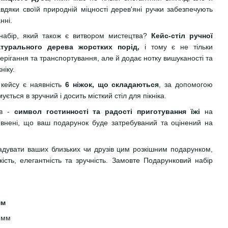
авдяки своїй природній міцності дерев'яні ручки забезпечують
нні.
набір, який також є витвором мистецтва?
Кейс-стіл ручної
турального дерева жорстких порід,
і тому є не тільки
рігання та транспортування, але й додає нотку вишуканості та
ніку.
 кейсу є наявність
6 ніжок, що складаються
, за допомогою
ється в зручний і досить місткий стіл для пікніка.
ів -
символ гостинності та радості приготування їжі
на
певнені, що ваш подарунок буде затребуваний та оцінений на
адувати ваших близьких чи друзів цим розкішним подарунком,
кість, елегантність та зручність. Замовте Подарунковий набір
мм
 мм