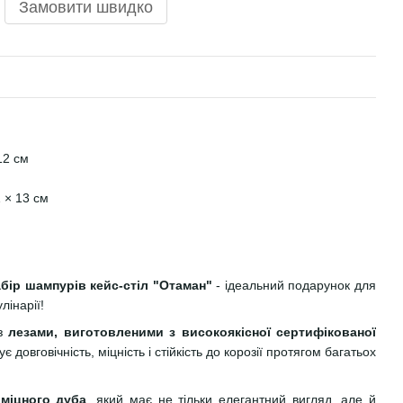
Замовити швидко
12 см
 × 13 см
бір шампурів кейс-стіл "Отаман"
- ідеальний подарунок для
лінарії!
 з
лезами, виготовленими з високоякісної сертифікованої
є довговічність, міцність і стійкість до корозії протягом багатьох
 міцного дуба
, який має не тільки елегантний вигляд, але й