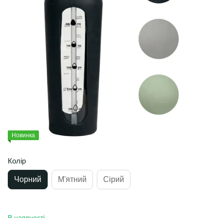
Новинка
Колір
Чорний
М'ятний
Сірий
В наявності