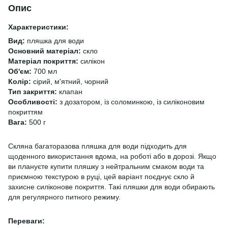
Опис
Характеристики:
Вид:
пляшка для води
Основний матеріал:
скло
Матеріал покриття:
силікон
Об'єм:
700 мл
Колір:
сірий, м'ятний, чорний
Тип закриття:
клапан
Особливості:
з дозатором, із соломинкою, із силіконовим
покриттям
Вага:
500 г
Скляна багаторазова пляшка для води підходить для
щоденного використання вдома, на роботі або в дорозі. Якщо
ви плануєте купити пляшку з нейтральним смаком води та
приємною текстурою в руці, цей варіант поєднує скло й
захисне силіконове покриття. Такі пляшки для води обирають
для регулярного питного режиму.
Переваги: