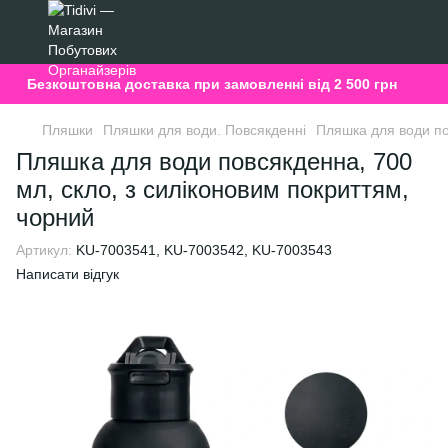
Безкоштовна доставка при замовленні від 2 500 грн
Пляшки
Пляшки для води. Повсякденні
Пляшка для води по
Пляшка для води повсякденна, 700
мл, скло, з силіконовим покриттям,
чорний
Артикул:
KU-7003541, KU-7003542, KU-7003543
Написати відгук