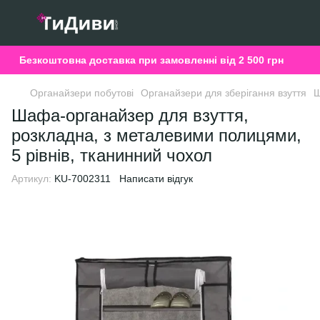
Безкоштовна доставка при замовленні від 2 500 грн
Органайзери побутові
Органайзери для зберігання взуття
Ш
Шафа-органайзер для взуття,
розкладна, з металевими полицями,
5 рівнів, тканинний чохол
Артикул:
KU-7002311
Написати відгук