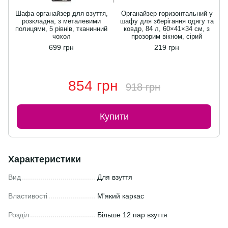
Шафа-органайзер для взуття,
Органайзер горизонтальний у
розкладна, з металевими
шафу для зберігання одягу та
полицями, 5 рівнів, тканинний
ковдр, 84 л, 60×41×34 см, з
чохол
прозорим вікном, сірий
699 грн
219 грн
854 грн
918 грн
Купити
Характеристики
Вид
Для взуття
Властивості
М'який каркас
Розділ
Більше 12 пар взуття