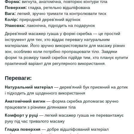
Форма:
вигнута, анатомічна, повторює контури тіла
Поверхня:
гладка, ретельно відшліфована
Вага:
легкий, зручно тримати та контролювати тиск
Колір:
природний дерев’яний відтінок
Упаковка:
лаконічна, підходить на подарунок
Дерев'яний масажер гуаша у формі скребка — це простий
інструмент для тих, хто віддає перевагу натуральним
матеріалам. Його зручно використовувати для масажу різних
зон, особливо коли потрібно пропрацювати тіло. Завдяки
формі та розміру такий скребок підійде тим, хто планує купити
практичний варіант для регулярного використання.
Переваги:
Натуральний матеріал
— дерев'яний бук приємний на дотик
і підходить для щоденного використання
Анатомічний вигин
— форма скребка допомагає зручно
працювати з різними ділянками тіла
Комфорт у руці
— легкий масажер гуаша не перевантажує
руку під час тривалого масажу
Гладка поверхня
— добре відшліфований матеріал