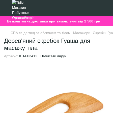
Безкоштовна доставка при замовленні від 2 500 грн
СПА та догляд за обличчям та тілом
Масажери
Скребки Гуа
Дерев'яний скребок Гуаша для
масажу тіла
Артикул:
KU-603412
Написати відгук