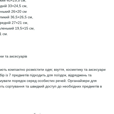
кий 40×29,5 см,
дній 33×24,5 см,
енький 26×20 см
еликий 36,5×26,5 см,
ередній 27×21 см,
аленький 19,5×15 см,
1 см.
ки та аксесуарів
ть компактно розмістити одяг, взуття, косметику та аксесуари
бір із 7 предметів підходить для поїздок, відряджень та
имувати порядок серед особистих речей. Органайзери для
ть сортування та швидкий доступ до необхідних предметів в