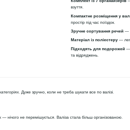
Комплект із 7 органайзерів
—
взуття.
Компактне розміщення у валі
простір під час поїздок.
Зручне сортування речей
— р
Матеріал із поліестеру
— лег
Підходять для подорожей
— 
та відряджень.
атегоріях. Дуже зручно, коли не треба шукати все по валізі.
ах — нічого не перемішується. Валіза стала більш організованою.