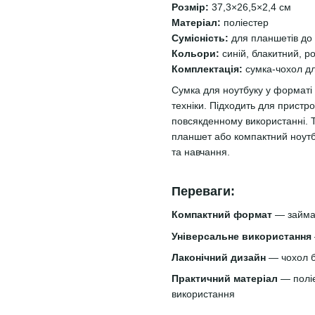
14.2", синій
Розмір:
37,3×26,5×2,4 см
899 грн
329 грн
Матеріал:
поліестер
Сумісність:
для планшетів до 
1 142 грн
Кольори:
синій, блакитний, р
1 228 грн
К
Комплектація:
сумка-чохол д
Сумка для ноутбуку у форматі
техніки. Підходить для пристр
повсякденному використанні. 
планшет або компактний ноутбу
та навчання.
Переваги:
Компактний формат
— займає
Універсальне використання
Лаконічний дизайн
— чохол б
Практичний матеріал
— поліе
використання