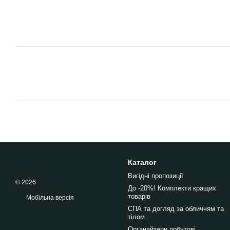
Каталог
Вигідні пропозиції
© 2026
До -20%! Комплекти кращих
товарів
Мобільна версія
СПА та догляд за обличчям та
тілом
Органайзери побутові