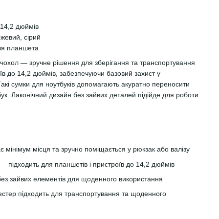
14.2", синій
329 грн
14,2 дюймів
ожевий, сірий
упити
1 514 
ля планшета
 чохол — зручне рішення для зберігання та транспортування
оїв до 14,2 дюймів, забезпечуючи базовий захист у
Такі сумки для ноутбуків допомагають акуратно переносити
к. Лаконічний дизайн без зайвих деталей підійде для роботи
 мінімум місця та зручно поміщається у рюкзак або валізу
— підходить для планшетів і пристроїв до 14,2 дюймів
ез зайвих елементів для щоденного використання
стер підходить для транспортування та щоденного