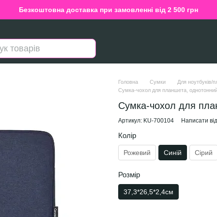
Безкоштовна доставка при замовленні від 2 500 грн
Головна
Сумки
Для ноутбуків/п
Сумка-чохол для планшета, однотонний б
Сумка-чохол для план
Артикул: KU-700104
Написати від
Колір
Рожевий
Синій
Сірий
Розмір
37,3*26,5*2,4см