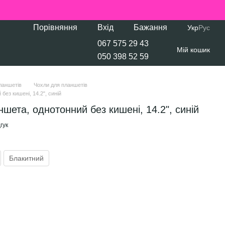
Порівняння
Вхід
Бажання
Укр
Рус
067 575 29 43
Мій кошик
050 398 52 59
ланшетів
Чохли для планшетів
ез кишені, 14.2", синій
шета, однотонний без кишені, 14.2", синій
гук
Блакитний