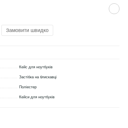
Замовити швидко
Разом д
Кейс для ноутбуків
Застібка на блискавці
Поліестер
Кейси для ноутбуків
 ноутбука, до 15.6
Сумка-чохо
иній
однотонний 