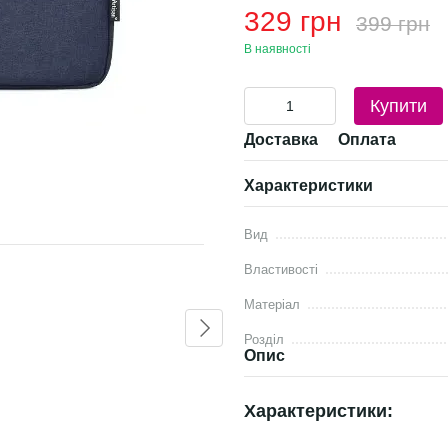
329 грн
399 грн
В наявності
Купити
Доставка
Оплата
Характеристики
Разом дешевше
Вид
Властивості
Матеріал
Розділ
Опис
Характеристики:
Сумка-чохол для планшета,
Сумка для
однотонний без кишені,
дюйма, с