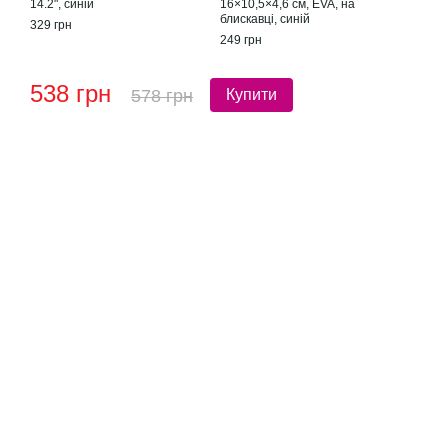
14.2", синій
16×10,5×4,6 см, EVA, на
блискавці, синій
329 грн
249 грн
538 грн
578 грн
Купити