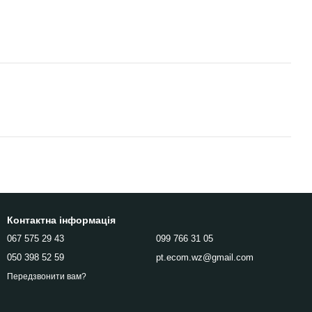
Контактна інформація
067 575 29 43
099 766 31 05
050 398 52 59
pt.ecom.wz@gmail.com
Передзвонити вам?