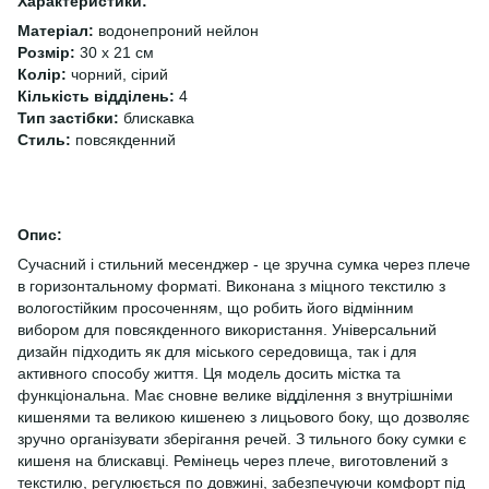
Характеристики:
Матеріал:
водонепроний нейлон
Розмір:
30 х 21 см
Колір:
чорний, сірий
Кількість відділень:
4
Тип застібки:
блискавка
Стиль:
повсякденний
Опис:
Сучасний і стильний месенджер - це зручна сумка через плече
в горизонтальному форматі. Виконана з міцного текстилю з
вологостійким просоченням, що робить його відмінним
вибором для повсякденного використання. Універсальний
дизайн підходить як для міського середовища, так і для
активного способу життя. Ця модель досить містка та
функціональна. Має сновне велике відділення з внутрішніми
кишенями та великою кишенею з лицьового боку, що дозволяє
зручно організувати зберігання речей. З тильного боку сумки є
кишеня на блискавці. Ремінець через плече, виготовлений з
текстилю, регулюється по довжині, забезпечуючи комфорт під