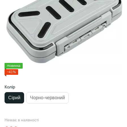
Новинка
−41%
Колір
Сірий
Чорно-червоний
Немає в наявності