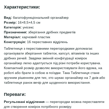
Характеристики:
Вид:
багатофункціональний органайзер
Розмір:
16×8,5×4,5 см
Категорія:
унісекс
Призначення:
зберігання дрібних предметів
Матеріал:
харчовий пластик
Конструкція:
16 переставних відділень
Таблетниця з переставними перегородками допомагає
організувати зберігання таблеток, капсул, вітамінів та інших
дрібних речей. Завдяки змінній конфігурації комірок
органайзер легко адаптується під різні потреби користувача.
Компактний розмір дозволяє використовувати його вдома, на
роботі або брати із собою в поїздки. Така Таблетниця стане
зручним рішенням для тих, хто шукає органайзер на 7 днів або
таблетниця ранок вечір для щоденного використання.
Переваги:
Регульовані відділення
— перегородки можна переставляти
для створення комірок потрібного розміру.