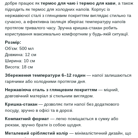
добре працює як
термос для чаю і термос для кави
, а також
підходить як термос для холодних напоїв. Корпус із
нержавіючої сталі з глянцевим покриттям виглядає стильно та
сучасно, а ефективна ізоляція зберігає температуру напоїв
протягом тривалого часу. Зручна кришка-стакан робить
користування максимально комфортним у будь-якій ситуації.
Розмір:
Об’єм: 500 мл
Довжина: 12 см
Ширина: 10 см
Висота: 18 см
Збереження температури 6–12 годин
— напої залишаються
гарячими або холодними протягом дня.
Нержавіюча сталь з глянцевим покриттям
— міцний,
довговічний матеріал зі стильним виглядом.
Кришка-стакан
— дозволяє пити напої без додаткового
посуду, зручно в офісі та в дорозі.
Компактний формат
— легко поміщається в сумку або
рюкзак, зручно брати із собою щодня.
Металевий сріблястий колір
— мінімалістичний дизайн, що