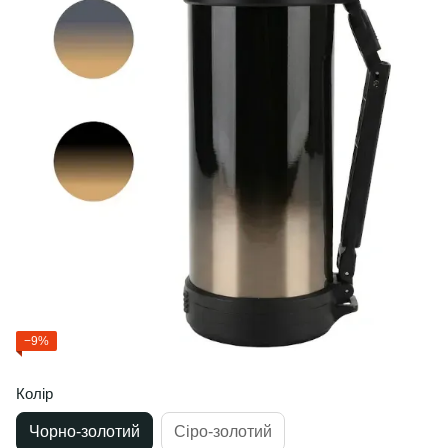
−9%
Колір
Чорно-золотий
Сіро-золотий