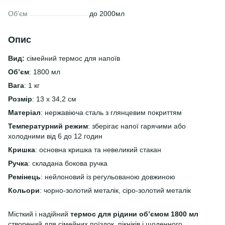
Об'єм
до 2000мл
Опис
Вид:
сімейний термос для напоїв
Об’єм
: 1800 мл
Вага
: 1 кг
Розмір
: 13 х 34,2 см
Матеріал
: нержавіюча сталь з глянцевим покриттям
Температурний режим
: зберігає напої гарячими або
холодними від 6 до 12 годин
Кришка
: основна кришка та невеликий стакан
Ручка
: складана бокова ручка
Ремінець
: нейлоновий із регульованою довжиною
Кольори
: чорно-золотий металік, сіро-золотий металік
Місткий і надійний
термос для рідини об’ємом 1800 мл
створений для сімейних поїздок, пікніків і щоденного