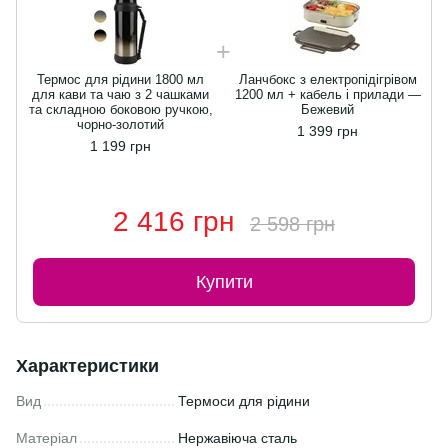
Термос для рідини 1800 мл
Ланчбокс з електропідігрівом
для кави та чаю з 2 чашками
1200 мл + кабель і прилади —
та складною боковою ручкою,
Бежевий
чорно-золотий
1 399 грн
1 199 грн
2 416 грн
2 598 грн
Купити
Характеристики
Вид
Термоси для рідини
Матеріал
Нержавіюча сталь