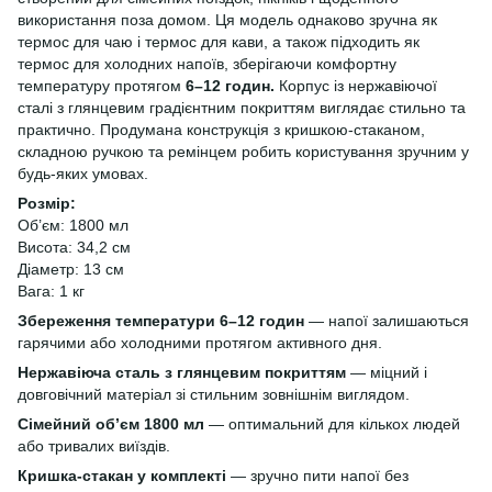
використання поза домом. Ця модель однаково зручна як
термос для чаю і термос для кави, а також підходить як
термос для холодних напоїв, зберігаючи комфортну
температуру протягом
6–12 годин.
Корпус із нержавіючої
сталі з глянцевим градієнтним покриттям виглядає стильно та
практично. Продумана конструкція з кришкою-стаканом,
складною ручкою та ремінцем робить користування зручним у
будь-яких умовах.
Розмір:
Об’єм: 1800 мл
Висота: 34,2 см
Діаметр: 13 см
Вага: 1 кг
Збереження температури 6–12 годин
— напої залишаються
гарячими або холодними протягом активного дня.
Нержавіюча сталь з глянцевим покриттям
— міцний і
довговічний матеріал зі стильним зовнішнім виглядом.
Сімейний об’єм 1800 мл
— оптимальний для кількох людей
або тривалих виїздів.
Кришка-стакан у комплекті
— зручно пити напої без