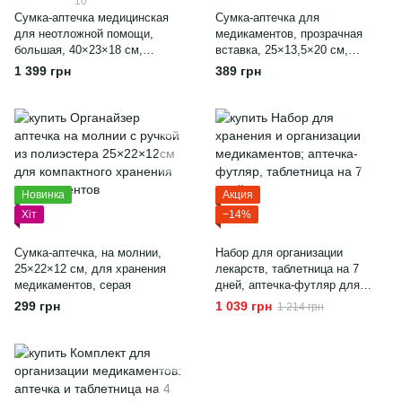
10
Сумка-аптечка медицинская
Сумка-аптечка для
для неотложной помощи,
медикаментов, прозрачная
большая, 40×23×18 см,
вставка, 25×13,5×20 см,
оксфорд, органайзер для
органайзер - красный
1 399 грн
389 грн
медикаментов
Новинка
Акция
Хіт
−14%
Сумка-аптечка, на молнии,
Набор для организации
25×22×12 см, для хранения
лекарств, таблетница на 7
медикаментов, серая
дней, аптечка-футляр для
медикаментов
299 грн
1 039 грн
1 214 грн