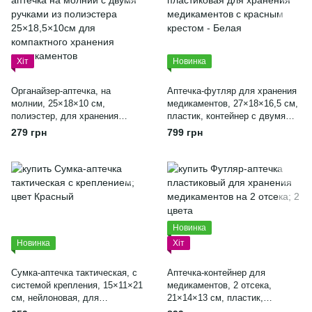
Хіт
Новинка
Органайзер-аптечка, на
Аптечка-футляр для хранения
молнии, 25×18×10 см,
медикаментов, 27×18×16,5 см,
полиэстер, для хранения
пластик, контейнер с двумя
медикаментов
уровнями
279 грн
799 грн
Новинка
Новинка
Хіт
Сумка-аптечка тактическая, с
Аптечка-контейнер для
системой крепления, 15×11×21
медикаментов, 2 отсека,
см, нейлоновая, для
21×14×13 см, пластик,
медикаментов, красный
органайзер для лекарств -