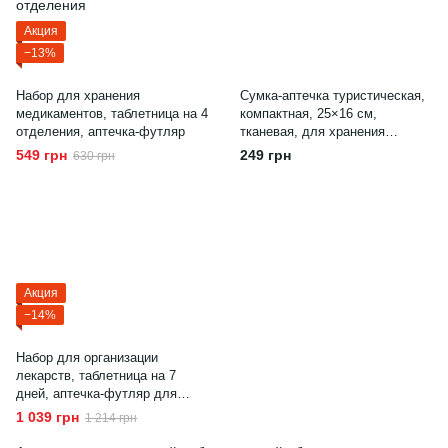
Акция
−13%
Набор для хранения
Сумка-аптечка туристическая,
медикаментов, таблетница на 4
компактная, 25×16 см,
отделения, аптечка-футляр
тканевая, для хранения
медикаментов, красная
549 грн
249 грн
630 грн
Акция
−14%
Набор для организации
лекарств, таблетница на 7
дней, аптечка-футляр для
медикаментов
1 039 грн
1 214 грн