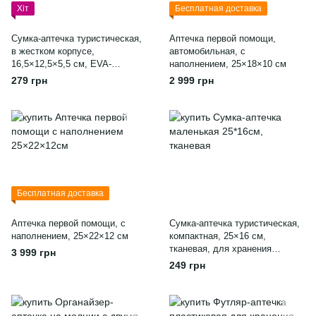
Хіт
Бесплатная доставка
Сумка-аптечка туристическая,
Аптечка первой помощи,
в жестком корпусе,
автомобильная, с
16,5×12,5×5,5 см, EVA-
наполнением, 25×18×10 см
материал, для хранения
279 грн
2 999 грн
медикаментов, красная
Бесплатная доставка
Аптечка первой помощи, с
Сумка-аптечка туристическая,
наполнением, 25×22×12 см
компактная, 25×16 см,
тканевая, для хранения
3 999 грн
медикаментов, красная
249 грн