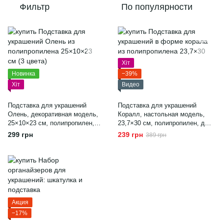
Фильтр
По популярности
Хіт
Новинка
−39%
Хіт
Видео
Подставка для украшений
Подставка для украшений
Олень, декоративная модель,
Коралл, настольная модель,
25×10×23 см, полипропилен,
23,7×30 см, полипропилен, для
для хранения украшений,
хранения серёжек и колец,
299 грн
239 грн
389 грн
белый
черный
Акция
−17%