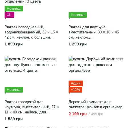
Новинка
Хіт
Новинка
Рюкзак повседневный,
Рюкзак для ноутбука,
водонепроницаемый, 32 × 15 ×
вместительный, 30 × 18 × 45
42 см, нейлон, с большим
см, нейлон,
количеством карманов, черный
водонепроницаемый, серый
1 899 грн
1 299 грн
Акция
Новинка
−12%
Рюкзак городской для
Дорожний комплект для
ноутбука, вместительный, 27 ×
гаджетов; рюкзак и органайзер
11 × 40 см, нейлон, для
2 199 грн
2 499 грн
ежедневного использования,
1 539 грн
розовый