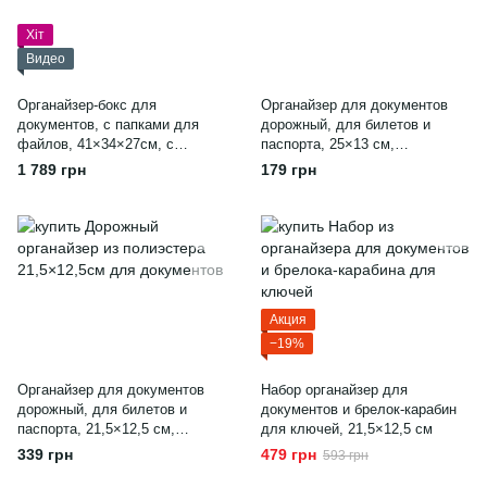
Хіт
Видео
Органайзер-бокс для
Органайзер для документов
документов, с папками для
дорожный, для билетов и
файлов, 41×34×27см, с
паспорта, 25×13 см,
крышкой, серый
полиэстер, голубой
1 789 грн
179 грн
Акция
−19%
Органайзер для документов
Набор органайзер для
дорожный, для билетов и
документов и брелок-карабин
паспорта, 21,5×12,5 см,
для ключей, 21,5×12,5 см
полиэстер, чёрный
339 грн
479 грн
593 грн