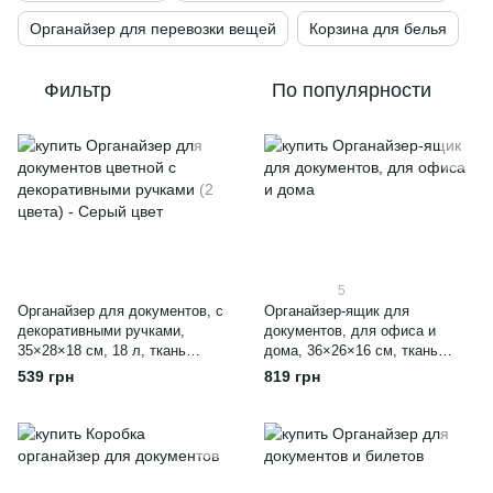
Органайзер для перевозки вещей
Корзина для белья
Фильтр
По популярности
5
Органайзер для документов, с
Органайзер-ящик для
декоративными ручками,
документов, для офиса и
35×28×18 см, 18 л, ткань
дома, 36×26×16 см, ткань
Оксфорд, серый
Оксфорд, с крышкой и
539 грн
819 грн
ручками, серый