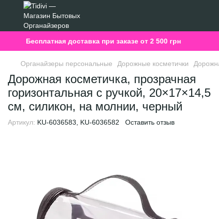
Бесплатная доставка при заказе от 2 500 грн
Органайзеры персональные
Дорожные косметички
Дорожна
Дорожная косметичка, прозрачная
горизонтальная с ручкой, 20×17×14,5
см, силикон, на молнии, черный
Артикул:
KU-6036583, KU-6036582
Оставить отзыв