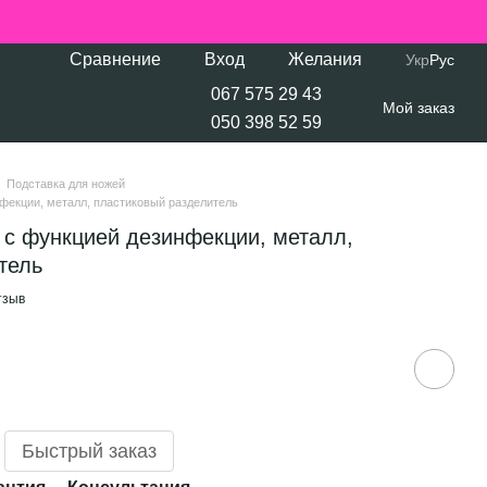
Сравнение
Вход
Желания
Укр
Рус
067 575 29 43
Мой заказ
050 398 52 59
Подставка для ножей
фекции, металл, пластиковый разделитель
 с функцией дезинфекции, металл,
тель
тзыв
Быстрый заказ