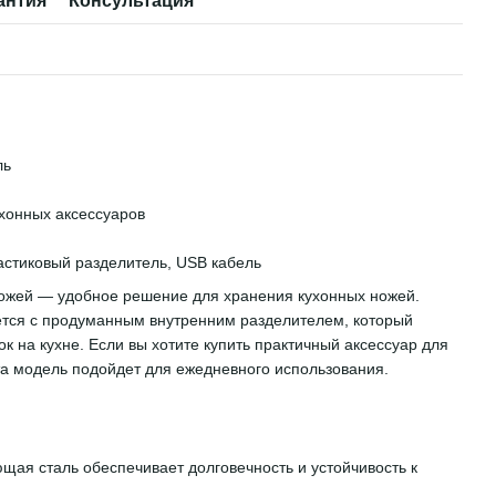
антия
Консультация
ль
хонных аксессуаров
Вместе 
астиковый разделитель, USB кабель
ожей — удобное решение для хранения кухонных ножей.
ется с продуманным внутренним разделителем, который
к на кухне. Если вы хотите купить практичный аксессуар для
та модель подойдет для ежедневного использования.
ая сталь обеспечивает долговечность и устойчивость к
костей для кофе,
Подставка д
ара, 3 шт, металл,
функцией д