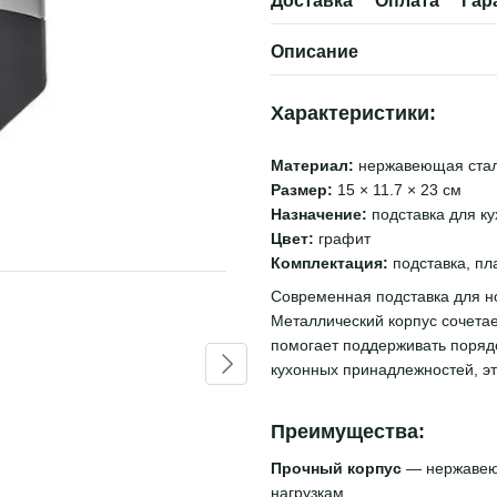
Доставка
Оплата
Гар
Описание
Характеристики:
Материал:
нержавеющая ста
Размер:
15 × 11.7 × 23 см
Назначение:
подставка для ку
Цвет:
графит
Вместе дешевле
Комплектация:
подставка, пл
Современная подставка для н
Металлический корпус сочета
помогает поддерживать порядо
кухонных принадлежностей, э
Преимущества:
Прочный корпус
— нержавеющ
Подставка для ножей с
Набор ём
функцией дезинфекции,
чая и сах
нагрузкам