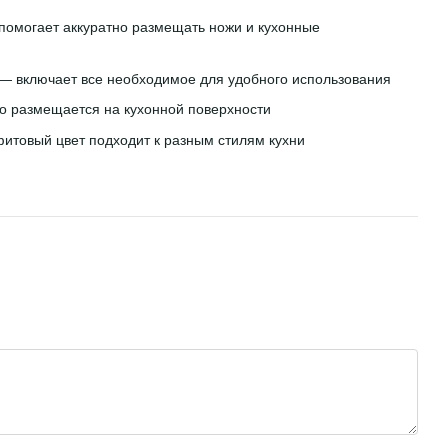
ми для хранения,
металл, пл
разделител
омогает аккуратно размещать ножи и кухонные
1 599 грн
— включает все необходимое для удобного использования
4 183 
упить
 размещается на кухонной поверхности
итовый цвет подходит к разным стилям кухни