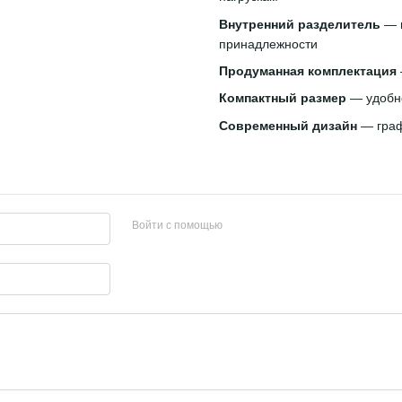
металл, пластиковый
с крышка
разделитель
серый
Внутренний разделитель
— п
1 599 грн
869 грн
принадлежности
Продуманная комплектация
2 295 грн
2 468 грн
К
Компактный размер
— удобно
Современный дизайн
— граф
Войти с помощью