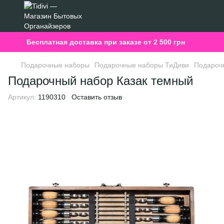
Бесплатная доставка при заказе от 2 500 грн
Подарочные наборы
Подарочные наборы ТиДиви
Подароч
Подарочный набор Казак темный
Артикул:
1190310
Оставить отзыв