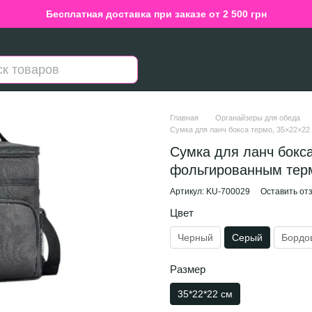
Бесплатная доставка при заказе от 2 500 грн
Главная
Органайзеры для обеда
Сумка для ланч бокса термо, 35×22×22
Сумка для ланч бокса
фольгированным тер
Артикул: KU-700029
Оставить от
Цвет
Черный
Серый
Бордо
Размер
35*22*22 см