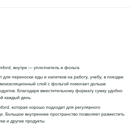
и приборами,
Oxford, с ф
 с черной
термослоем
599 грн
1 272 
упить
xford, внутри — уплотнитель и фольга
 для переноски еды и напитков на работу, учебу, в поездки
ермоизоляционный слой с фольгой помогает дольше
одуктов. Благодаря вместительному формату сумку удобно
ой каждый день.
ford, которая хорошо подходит для регулярного
де. Большое внутреннее пространство позволяет разместить
ки и другие продукты.