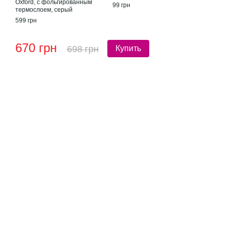
Oxford, с фольгированным
99 грн
термослоем, серый
599 грн
670 грн
698 грн
Купить