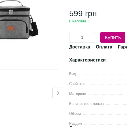
599 грн
В наличии
Купить
Доставка
Оплата
Гар
Характеристики
Вместе дешевле
Вид
Свойства
Материал
Количество отсеков
Объем
Сумка для ланч бокса
Ланч-бок
Раздел
термо, 35×22×22 см, ткань
2400 мл,