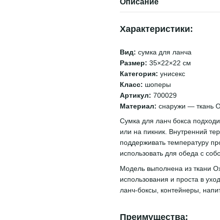
Описание
Oxford, с фольгированным
столовым
термослоем, серый
молочный
крышкой
599 грн
599 грн
Характеристики:
1 114 грн
Вид:
сумка для ланча
1 198 грн
К
Размер:
35×22×22 см
Категория:
унисекс
Класс:
шоперы
Артикул:
700029
Материал:
снаружи — ткань O
Сумка для ланч бокса подходит
или на пикник. Внутренний т
поддерживать температуру пр
использовать для обеда с соб
Модель выполнена из ткани Ox
использования и проста в ухо
ланч-боксы, контейнеры, напит
Преимущества: