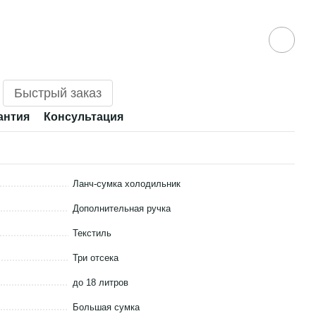
Быстрый заказ
антия
Консультация
Вместе 
Ланч-сумка холодильник
Дополнительная ручка
Текстиль
Три отсека
до 18 литров
с трехуровневый,
Сумка для л
Большая сумка
 пластиковый, со
термо, 35×2