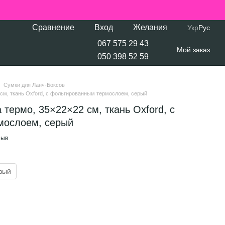
Сравнение
Вход
Желания
Укр
Рус
067 575 29 43
Мой заказ
050 398 52 59
Сумки для Ланч-Боксов
 см, ткань Oxford, с фольгированным термослоем, серый
 термо, 35×22×22 см, ткань Oxford, с
мослоем, серый
зыв
вый