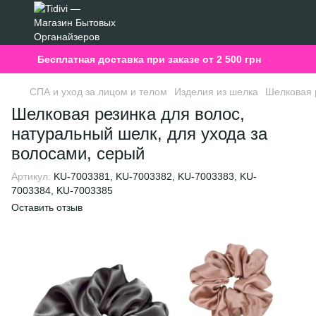
Бесплатная доставка при заказе от 2 500 грн
СПА и уход за лицом и телом
Изделия из шелка
Шелковая р
Шелковая резинка для волос,
натуральный шелк, для ухода за
волосами, серый
Артикул:
KU-7003381, KU-7003382, KU-7003383, KU-
7003384, KU-7003385
Оставить отзыв