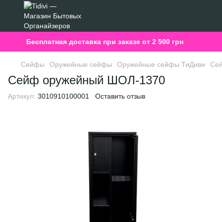
Бесплатная доставка при заказе от 2 500 грн
Сейфы
Оружейные сейфы
Оружейные сейфы ТиДиви
Се
Сейф оружейный ШОЛ-1370
Артикул:
3010910100001
Оставить отзыв