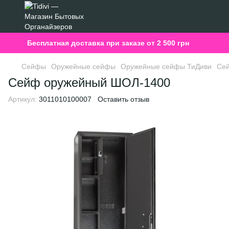
Бесплатная доставка при заказе от 2 500 грн
Сейфы
Оружейные сейфы
Оружейные сейфы ТиДиви
Се
Сейф оружейный ШОЛ-1400
Артикул:
3011010100007
Оставить отзыв