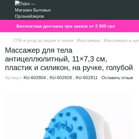
Бесплатная доставка при заказе от 2 500 грн
СПА и уход за лицом и телом
Массажеры
Массажеры и щет
Массажер для тела
антицеллюлитный, 11×7,3 см,
пластик и силикон, на ручке, голубой
Артикул:
KU-602804 ; KU-602828 ; KU-602811
Оставить отзыв