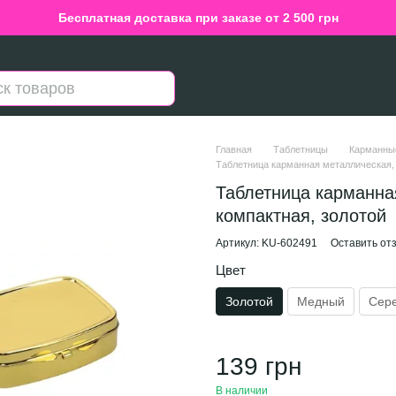
Бесплатная доставка при заказе от 2 500 грн
Главная
Таблетницы
Карманны
Таблетница карманная металлическая, 5
Таблетница карманная
компактная, золотой
Артикул: KU-602491
Оставить от
Цвет
Золотой
Медный
Сер
139 грн
В наличии