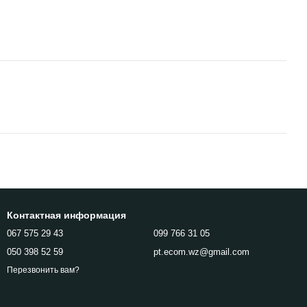
Контактная информация
067 575 29 43
099 766 31 05
050 398 52 59
pt.ecom.wz@gmail.com
Перезвонить вам?