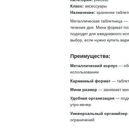
Класс:
аксессуары
Назначение:
хранение таблет
Металлическая таблетница — 
течение дня. Мини формат поз
подходит для ежедневного исп
выбор, если нужно купить вар
Преимущества:
Металлический корпус
— обе
использовании
Карманный формат
— таблет
Мини размер
— занимает мин
Удобная организация
— подх
утро-вечер
Универсальный органайзер
ограничений