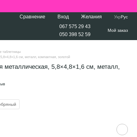
Сравнение
Вход
Желания
Укр
Рус
067 575 29 43
Мой заказ
050 398 52 59
е таблетницы
,8×4,8×1,6 см, металл, компактная, золотой
 металлическая, 5,8×4,8×1,6 см, металл,
зыв
ебряный