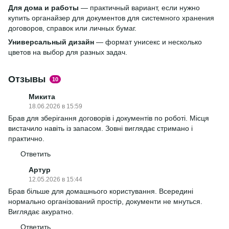
Для дома и работы
— практичный вариант, если нужно
купить органайзер для документов для системного хранения
договоров, справок или личных бумаг.
Универсальный дизайн
— формат унисекс и несколько
цветов на выбор для разных задач.
Отзывы
10
Микита
18.06.2026 в 15:59
Брав для зберігання договорів і документів по роботі. Місця
вистачило навіть із запасом. Зовні виглядає стримано і
практично.
Ответить
Артур
12.05.2026 в 15:44
Брав більше для домашнього користування. Всередині
нормально організований простір, документи не мнуться.
Виглядає акуратно.
Ответить