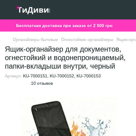
Бесплатная доставка при заказе от 2 500 грн
Органайзеры бытовые
Огнестойкие органайзеры
Ящик-орг
Ящик-органайзер для документов,
огнестойкий и водонепроницаемый,
папки-вкладыши внутри, черный
Артикул:
KU-7000151, KU-7000152, KU-7000153
10 отзывов