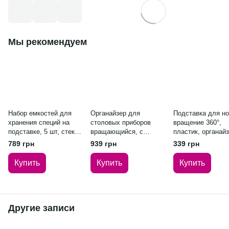
Мы рекомендуем
Набор емкостей для
Органайзер для
Подставка для н
хранения специй на
столовых приборов
вращение 360°,
подставке, 5 шт, стекло
вращающийся, с
пластик, органай
и нержавеющая сталь
разделителем,
для кухни, белый
789 грн
939 грн
339 грн
нержавеющая сталь
Купить
Купить
Купить
Другие записи