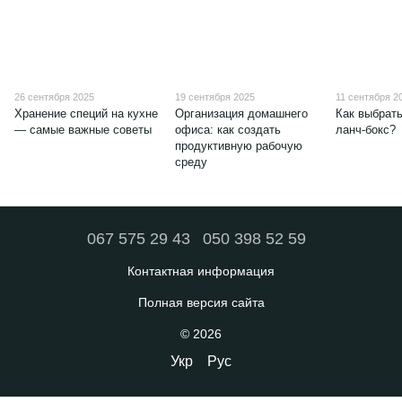
26 сентября 2025
19 сентября 2025
11 сентября 2
Хранение специй на кухне
Организация домашнего
Как выбрать
— самые важные советы
офиса: как создать
ланч-бокс?
продуктивную рабочую
среду
067 575 29 43
050 398 52 59
Контактная информация
Полная версия сайта
© 2026
Укр
Рус