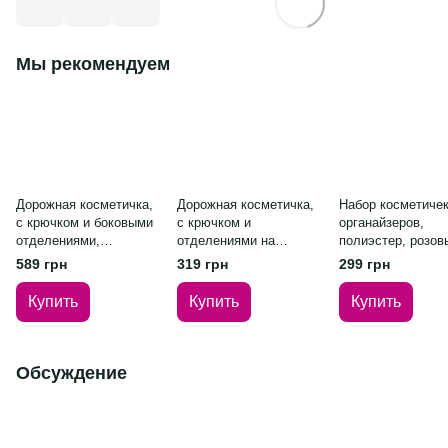
Мы рекомендуем
Дорожная косметичка,
Дорожная косметичка,
Набор косметичек
с крючком и боковыми
с крючком и
органайзеров,
отделениями,
отделениями на
полиэстер, розов
24×20,5×10,5 см,
молнии, 24×19×8 см,
589 грн
319 грн
299 грн
оксфорд, на молнии,
полиэстер, серый
бежевый
Купить
Купить
Купить
Обсуждение